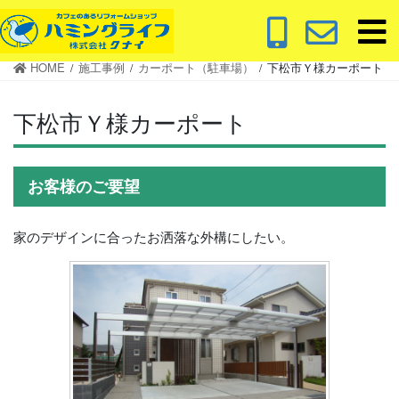
コ
ナ
ン
ビ
テ
ゲ
HOME
施工事例
カーポート（駐車場）
下松市Ｙ様カーポート
ン
ー
ツ
シ
下松市Ｙ様カーポート
に
ョ
移
ン
動
に
移
お客様のご要望
動
家のデザインに合ったお洒落な外構にしたい。