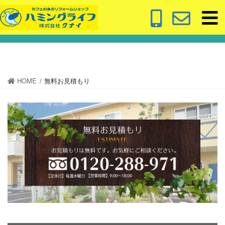
コ
ナ
ン
ビ
無料お見積もり
テ
ゲ
ン
ー
ツ
シ
に
ョ
移
ン
HOME
無料お見積もり
動
に
移
動