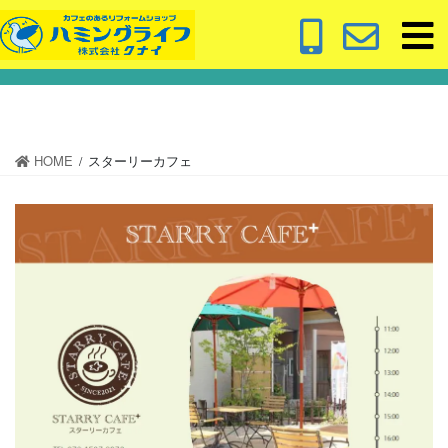
コ
ナ
ン
ビ
スターリーカフェ
テ
ゲ
ン
ー
ツ
シ
に
ョ
移
ン
HOME
スターリーカフェ
動
に
移
動