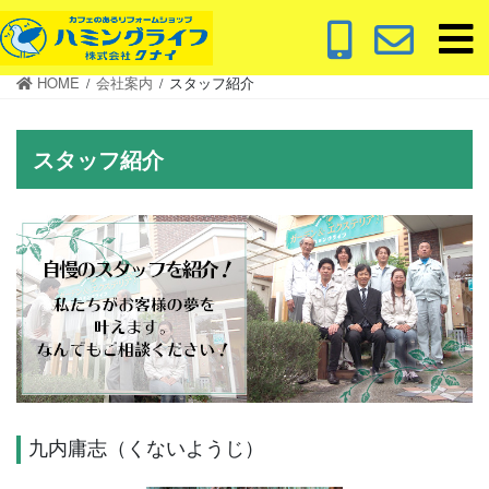
コ
ナ
ン
ビ
テ
ゲ
HOME
会社案内
スタッフ紹介
ン
ー
ツ
シ
に
ョ
スタッフ紹介
移
ン
動
に
移
動
九内庸志（くないようじ）