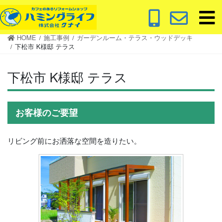
コ
ナ
ン
ビ
テ
ゲ
HOME
施工事例
ガーデンルーム・テラス・ウッドデッキ
ン
ー
下松市 K様邸 テラス
ツ
シ
に
ョ
下松市 K様邸 テラス
移
ン
動
に
移
お客様のご要望
動
リビング前にお洒落な空間を造りたい。