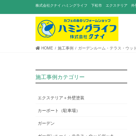
コ
ナ
株式会社クナイ ハミングライフ 下松市 エクステリア 外
ン
ビ
テ
ゲ
ン
ー
ツ
シ
に
ョ
移
ン
HOME
施工事例
ガーデンルーム・テラス・ウッ
動
に
移
動
施工事例カテゴリー
エクステリア＋外壁塗装
カーポート（駐車場）
ガーデン
ガーデンルーム・テラス・ウッドデッキ