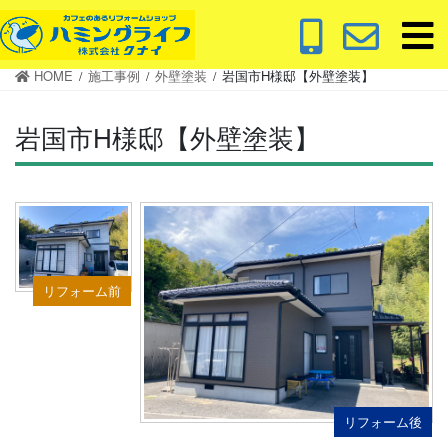
コ
ナ
ン
ビ
テ
ゲ
HOME
施工事例
外壁塗装
岩国市H様邸【外壁塗装】
ン
ー
ツ
シ
岩国市H様邸【外壁塗装】
に
ョ
移
ン
動
に
移
動
リフォーム前
リフォーム後