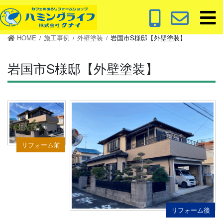
コ
ナ
ン
ビ
テ
ゲ
HOME
施工事例
外壁塗装
岩国市S様邸【外壁塗装】
ン
ー
ツ
シ
岩国市S様邸【外壁塗装】
に
ョ
移
ン
動
に
移
動
リフォーム前
リフォーム後