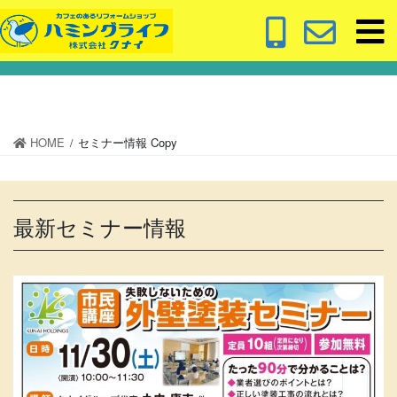
コ
ナ
ン
ビ
セミナー情報 Copy
テ
ゲ
ン
ー
ツ
シ
に
ョ
移
ン
HOME
セミナー情報 Copy
動
に
移
動
最新セミナー情報