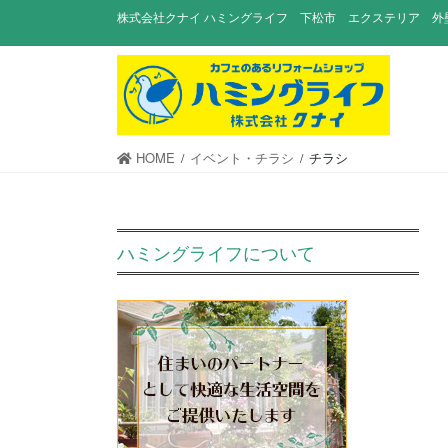
コ
ナ
株式会社クナイ ハミングライフ 下松市 エクステリア 外
ン
ビ
テ
ゲ
ン
ー
ツ
シ
に
ョ
移
ン
HOME
イベント・チラシ
チラシ
動
に
移
動
ハミングライフについて