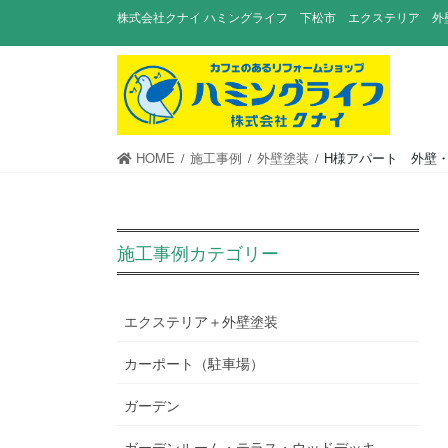
コ
ナ
株式会社クナイ ハミングライフ 下松市 エクステリア 外
ン
ビ
テ
ゲ
ン
ー
ツ
シ
に
ョ
移
ン
HOME
施工事例
外壁塗装
H様アパート 外壁
動
に
移
動
施工事例カテゴリー
エクステリア＋外壁塗装
カーポート（駐車場）
ガーデン
ガーデンルーム・テラス・ウッドデッキ