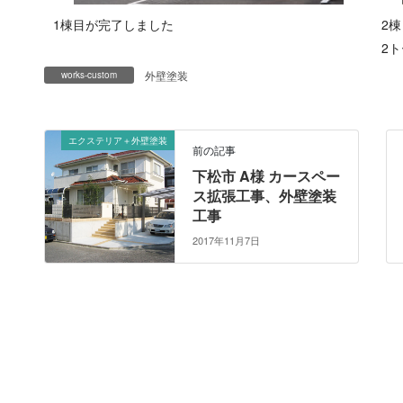
1棟目が完了しました
2
2
外壁塗装
works-custom
エクステリア＋外壁塗装
前の記事
下松市 A様 カースペー
ス拡張工事、外壁塗装
工事
2017年11月7日