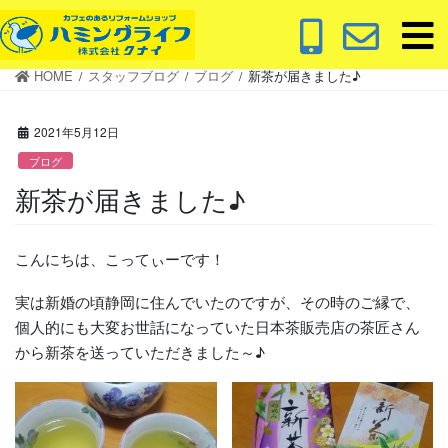
コ
ナ
ン
ビ
テ
ゲ
HOME
スタッフブログ
ブログ
新茶が届きました♪
ン
ー
ツ
シ
に
ョ
2021年5月12日
移
ン
ブログ
動
に
新茶が届きました♪
移
動
こんにちは、こってぃーです！
実は新婚の頃静岡に住んでいたのですが、その時のご縁で、
個人的にも大変お世話になっていた日本茶販売店の茶匠さん
から新茶を送っていただきました～♪