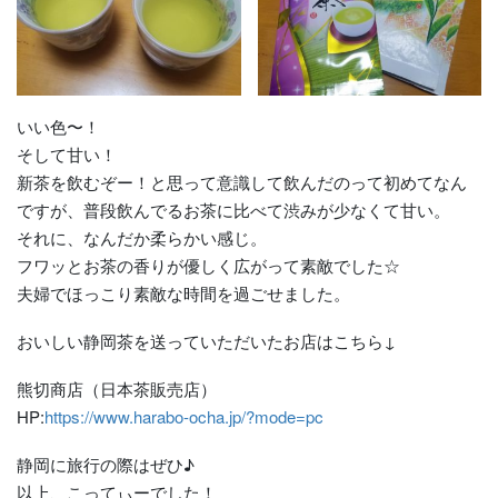
いい色〜！
そして甘い！
新茶を飲むぞー！と思って意識して飲んだのって初めてなん
ですが、普段飲んでるお茶に比べて渋みが少なくて甘い。
それに、なんだか柔らかい感じ。
フワッとお茶の香りが優しく広がって素敵でした☆
夫婦でほっこり素敵な時間を過ごせました。
おいしい静岡茶を送っていただいたお店はこちら↓
熊切商店（日本茶販売店）
HP:
https://www.harabo-ocha.jp/?mode=pc
静岡に旅行の際はぜひ♪
以上、こってぃーでした！