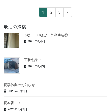
投
ペ
ペ
ペ
1
2
3
»
稿
ー
ー
ー
の
ジ
ジ
ジ
最近の投稿
ペ
下松市 O様邸 外壁塗装②
ー
2026年8月4日
ジ
送
り
工事進行中
2026年8月3日
夏季休業のお知らせ
2026年8月2日
夏本番！！
2026年8月2日