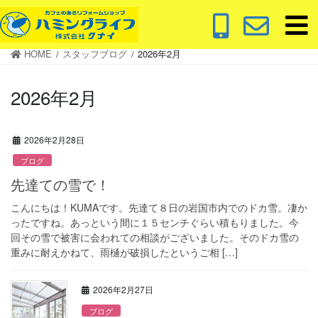
コ
ナ
ン
ビ
テ
ゲ
HOME
スタッフブログ
2026年2月
ン
ー
ツ
シ
2026年2月
に
ョ
移
ン
動
に
2026年2月28日
移
動
ブログ
先達ての雪で！
こんにちは！KUMAです。先達て８日の岩国市内でのドカ雪。凄か
ったですね。あっという間に１５センチぐらい積もりました。今
回その雪で被害に会われての相談がございました。そのドカ雪の
重みに耐えかねて、雨樋が破損したというご相 […]
2026年2月27日
ブログ