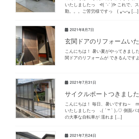
いたしましたっ ᕙ( ˙-˙ )ᕗ これ
勤。。。ご苦労様ですっ ( ⁎ᵕᴗᵕ⁎ […]
2021年8月7日
玄関ドアのリフォームいたしま
こんにちは！ 暑い夏がやってきまし
関ドアのリフォームが できるんですよっ =͟͟͞͞(•
2021年7月31日
サイクルポートつきましたよ～ ᐠ
こんにちは！ 毎日、暑いですね～ m
いたしましたっ ⸜( ´ ꒳ ` )⸝♡︎ 側
の大事な自転車が 濡れま […]
2021年7月24日