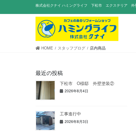
コ
ナ
株式会社クナイ ハミングライフ 下松市 エクステリア 外
ン
ビ
テ
ゲ
ン
ー
ツ
シ
に
ョ
移
ン
HOME
スタッフブログ
店内商品
動
に
移
動
最近の投稿
下松市 O様邸 外壁塗装②
2026年8月4日
工事進行中
2026年8月3日