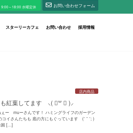
1
お問い合わせフォーム
スターリーカフェ
お問い合わせ
採用情報
店内商品
葉してます ⸜( ॑꒳ ॑ )⸝
ねぇー muーさんです！ ハミングライフのガーデン
イさんたちも 底の方にもぐっています (ˉ ˘ ˉ; )
 […]