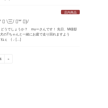
店内商品
\三/ ॑꒳ ॑)/
、どうでしょうか？ muーさんです！ 先日、M様邸
)ᕗ 愛犬のTちゃんと一緒にお庭で走り回れますよう
 ( ⸝ […]
ペ
4
»
ー
ジ