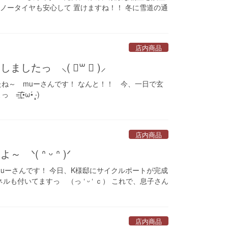
で、スノータイヤも安心して 置けますね！！ 冬に雪道の通
店内商品
したっ ⸜( ॑꒳ ॑ )⸝
たね～ muーさんです！ なんと！！ 今、一日で玄
̀ω•́ ‧̣̥̇)
店内商品
( ᐢ ᵕ ᐢ )ᐟ
uーさんです！ 今日、K様邸にサイクルポートが完成
面パネルも付いてますっ （っ ‘ ᵕ ‘ ｃ） これで、息子さん
店内商品