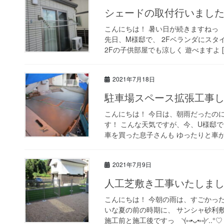
シェードの取付行いましたっ ( ⸝
こんにちは！ 暑い日が続きますねっ
先日、M様邸で、 2Fベランダにスタイル
2Fの子供部屋でも涼しく 遊べますよ [
2021年7月18日
駐車場スペース拡張工事していま
こんにちは！ 今日は、朝雨だったのに お
す！ こんな天気ですが、今、U様邸で
車を買った息子さんも ゆったりと車が停
2021年7月9日
人工芝敷き工事いたしましたっ 
こんにちは！ 今朝の雨は、すごかっ
いな夏の前の時期に、 サンシャ砂利
施工前と施工後ですっ ◝(⑅•ᴗ•⑅)◜..°♡ 