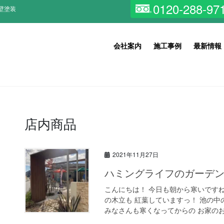
0120-288-97
壁塗装
会社案内
施工事例
最新情報
店内商品
2021年11月27日
ハミングライフのガーデンも紅
こんにちは！ 今日も朝から寒いです
の木立も 紅葉していますっ！ 池の中のコ
みなさんも寒くなってからの お家のお困