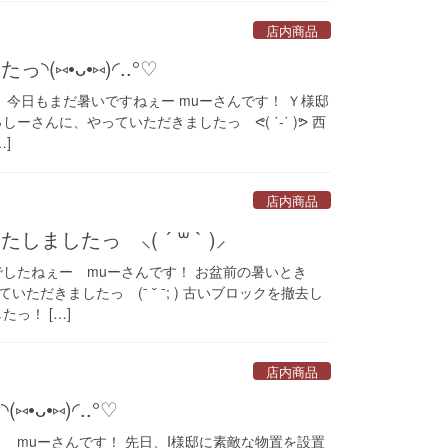
店内商品
⑅•ᴗ•⑅)◜..°♡
 今日もまだ暑いですねぇー muーさんです！ Ｙ様邸
しーさんに、やっていただきましたっ ᕙ( ˙-˙ )ᕗ 西
]
店内商品
したっ ⸜( ´ ꒳ ` )⸝
でしたねぇー muーさんです！ お盆前の暑いとき
ただきましたっ (ˉ ˘ ˉ; ) 古いブロックを撤去し
っ！ […]
店内商品
ᴗ•⑅)◜..°♡
 muーさんです！ 先日、I様邸に素敵な物置を設置