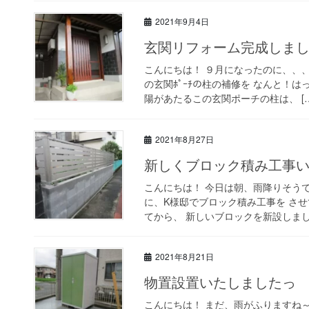
2021年9月4日
玄関リフォーム完成しましたっ◝(
こんにちは！ ９月になったのに、、、
の玄関ﾎﾟｰﾁの柱の補修を なんと！はっ
陽があたるこの玄関ポーチの柱は、 […
2021年8月27日
新しくブロック積み工事いたしま
こんにちは！ 今日は朝、雨降りそう
に、K様邸でブロック積み工事を させてい
てから、 新しいブロックを新設しました
2021年8月21日
物置設置いたしましたっ ◝(⑅•
こんにちは！ まだ、雨がふりますね～