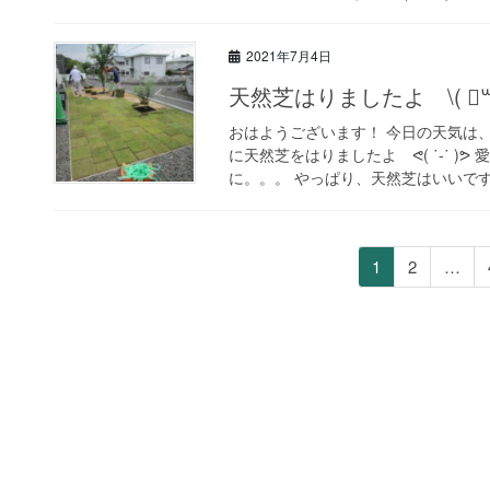
2021年7月4日
天然芝はりましたよ \( ॑꒳ ॑ 
おはようございます！ 今日の天気は
に天然芝をはりましたよ ᕙ( ˙-˙ 
に。。。 やっぱり、天然芝はいいですねぇ
投
ペ
ペ
1
2
…
稿
ー
ー
ジ
ジ
の
ペ
ー
ジ
送