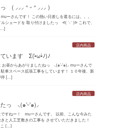
⸝⸝ ᐢ ᵕ ᐢ ⸝⸝⸝ )
 muーさんです！ この熱い日差しを遮るには。。。
シェードを 取り付けましたっ ᕙ( ˙-˙ )ᕗ これで、
…]
店内商品
す Σ(•̀ω•́ﾉ)ﾉ
昼からあがりましたねっ ⸜(๑’ᵕ’๑)⸝ muーさんで
 駐車スペース拡張工事をしています！ １０年後、新
 […]
店内商品
⸜(๑’ᵕ’๑)⸝
たですねー！ muーさんです。 以前、こんな今みた
敷きと人工芝敷きの工事を させていただきました！
こ […]