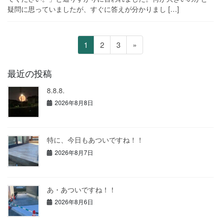
疑問に思っていましたが、すぐに答えが分かりまし […]
投
ペ
ペ
ペ
1
2
3
»
稿
ー
ー
ー
の
ジ
ジ
ジ
最近の投稿
ペ
8.8.8.
ー
2026年8月8日
ジ
送
り
特に、今日もあついですね！！
2026年8月7日
あ・あついですね！！
2026年8月6日