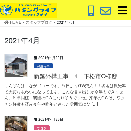
コ
ナ
ン
ビ
テ
ゲ
HOME
スタッフブログ
2021年4月
ン
ー
ツ
シ
2021年4月
に
ョ
移
ン
動
に
2021年4月30日
移
動
完成報告
新築外構工事 4 下松市O様邸
こんばんは、ながゴローです。昨日よりGW突入！！各地は観光客
で大変な賑わいになってます。こんな書き出しが今年もできませ
ん。昨年同様、我慢のGWになりそうですね。来年のGWは、ワク
チン接種も済み今年や昨年と違った雰囲気にな […]
2021年4月29日
ブログ