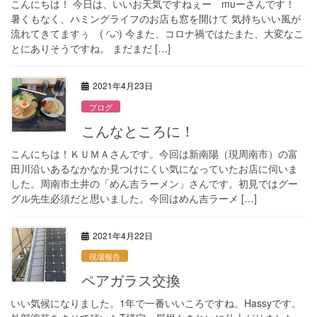
こんにちは！ 今日は、いいお天気ですねぇー muーさんです！
暑くもなく、ハミングライフのお店も窓を開けて 気持ちいい風が
流れてきてますぅ ( ◜ᴗ◝) 今また、コロナ禍ではたまた、大変なこ
とにありそうですね。 まだまだ […]
2021年4月23日
ブログ
こんなところに！
こんにちは！ＫＵＭＡさんです。今回は新南陽（現周南市）の富
田川沿いあるなかなか見つけにくい気になっていたお店に伺いま
した。周南市土井の「めん吉ラーメン」さんです。初見ではグー
グル先生必須だと思いました。今回はめん吉ラーメ […]
2021年4月22日
現場報告
ペアガラス交換
いい気候になりました。1年で一番いいころですね。Hassyです。