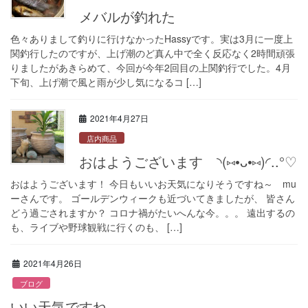
メバルが釣れた
色々ありまして釣りに行けなかったHassyです。実は3月に一度上
関釣行したのですが、上げ潮のど真ん中で全く反応なく2時間頑張
りましたがあきらめて、今回が今年2回目の上関釣行でした。4月
下旬、上げ潮で風と雨が少し気になるコ […]
2021年4月27日
店内商品
おはようございます ◝(⑅•ᴗ•⑅)◜..°♡
おはようございます！ 今日もいいお天気になりそうですね～ mu
ーさんです。 ゴールデンウィークも近づいてきましたが、 皆さん
どう過ごされますか？ コロナ禍がたいへんな今。。。 遠出するの
も、ライブや野球観戦に行くのも、 […]
2021年4月26日
ブログ
いい天気ですね