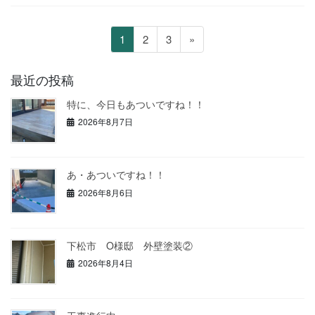
投
ペ
ペ
ペ
1
2
3
»
稿
ー
ー
ー
の
ジ
ジ
ジ
最近の投稿
ペ
特に、今日もあついですね！！
ー
2026年8月7日
ジ
送
り
あ・あついですね！！
2026年8月6日
下松市 O様邸 外壁塗装②
2026年8月4日