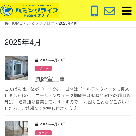
コ
ナ
ン
ビ
テ
ゲ
HOME
スタッフブログ
2025年4月
ン
ー
ツ
シ
2025年4月
に
ョ
移
ン
動
に
2025年4月29日
移
動
ブログ
風除室工事
こんばんは、ながゴローです。 世間はゴールデンウィークに突入
しましたね～。 ゴールデンウィーク期間中は4/30と5/1の水曜日以
外は、 通常通り営業しておりますので、 お困りごとなどございま
したら、ご遠慮なくお申し付けく […]
2025年4月28日
ブログ