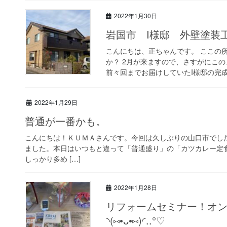
2022年1月30日
岩国市 I様邸 外壁塗装
こんにちは、正ちゃんです。 ここの
か？ 2月が来ますので、さすがにこ
前々回までお届けしていたI様邸の完成で
2022年1月29日
普通が一番かも。
こんにちは！ＫＵＭＡさんです。今回は久しぶりの山口市でし
ました。本日はいつもと違って「普通盛り」の「カツカレー定
しっかり多め […]
2022年1月28日
リフォームセミナー！オ
◝(⑅•ᴗ•⑅)◜..°♡