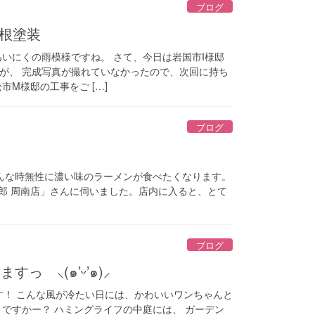
ブログ
根塗装
あいにくの雨模様ですね。 さて、今日は岩国市I様邸
が、 完成写真が撮れていなかったので、次回に持ち
市M様邸の工事をご […]
ブログ
んな時無性に濃い味のラーメンが食べたくなります。
郎 周南店」さんに伺いました。店内に入ると、とて
ブログ
 ⸜(๑’ᵕ’๑)⸝
す！ こんな風が冷たい日には、かわいいワンちゃんと
うですかー？ ハミングライフの中庭には、 ガーデン