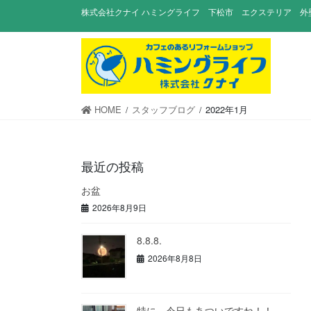
コ
ナ
株式会社クナイ ハミングライフ 下松市 エクステリア 外
ン
ビ
テ
ゲ
ン
ー
ツ
シ
に
ョ
移
ン
HOME
スタッフブログ
2022年1月
動
に
移
動
最近の投稿
お盆
2026年8月9日
8.8.8.
2026年8月8日
特に、今日もあついですね！！