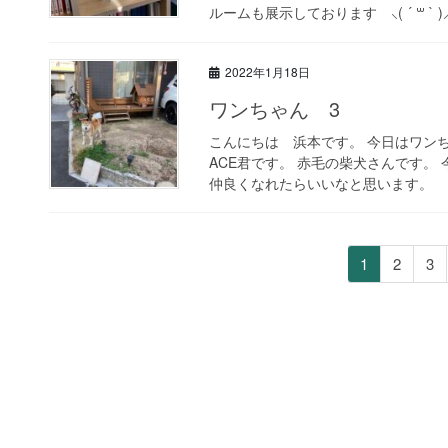
ルームも展示しております ⸜( ´ ꒳ ` )⸝
2022年1月18日
ワンちゃん 3
こんにちは 浜本です。 今日はワン
ACE君です。 赤毛の柴犬さんです。
仲良くなれたらいいなと思います。
投
ペ
ペ
ペ
1
2
3
稿
ー
ー
ー
ジ
ジ
ジ
の
ペ
ー
ジ