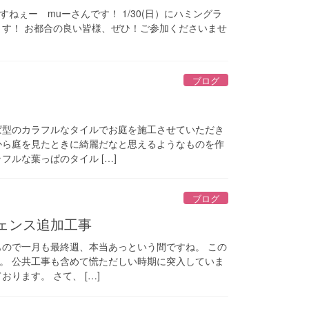
ねぇー muーさんです！ 1/30(日）にハミングラ
ます！ お都合の良い皆様、ぜひ！ご参加くださいませ
ブログ
ぱ型のカラフルなタイルでお庭を施工させていただき
から庭を見たときに綺麗だなと思えるようなものを作
フルな葉っぱのタイル […]
ブログ
ェンス追加工事
もので一月も最終週、本当あっという間ですね。 この
。 公共工事も含めて慌ただしい時期に突入していま
ります。 さて、 […]