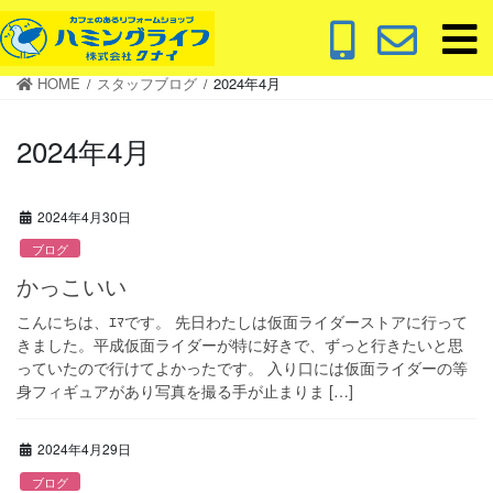
コ
ナ
ン
ビ
テ
ゲ
HOME
スタッフブログ
2024年4月
ン
ー
ツ
シ
2024年4月
に
ョ
移
ン
動
に
2024年4月30日
移
動
ブログ
かっこいい
こんにちは、ｴﾏです。 先日わたしは仮面ライダーストアに行って
きました。平成仮面ライダーが特に好きで、ずっと行きたいと思
っていたので行けてよかったです。 入り口には仮面ライダーの等
身フィギュアがあり写真を撮る手が止まりま […]
2024年4月29日
ブログ