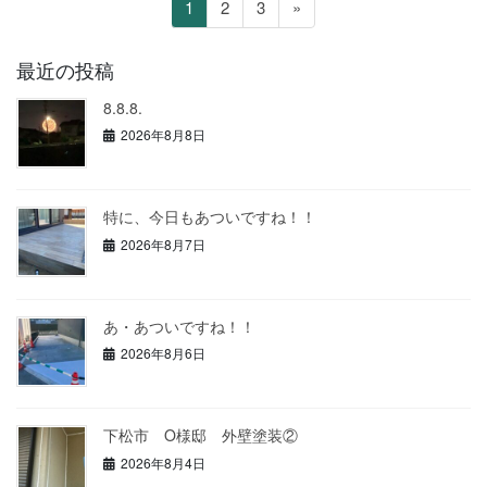
投
ペ
ペ
ペ
1
2
3
»
稿
ー
ー
ー
の
ジ
ジ
ジ
最近の投稿
ペ
8.8.8.
ー
2026年8月8日
ジ
送
り
特に、今日もあついですね！！
2026年8月7日
あ・あついですね！！
2026年8月6日
下松市 O様邸 外壁塗装②
2026年8月4日