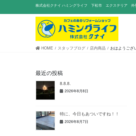
コ
ナ
株式会社クナイ ハミングライフ 下松市 エクステリア 外
ン
ビ
テ
ゲ
ン
ー
ツ
シ
に
ョ
移
ン
HOME
スタッフブログ
店内商品
おはようございます
動
に
移
動
最近の投稿
8.8.8.
2026年8月8日
特に、今日もあついですね！！
2026年8月7日