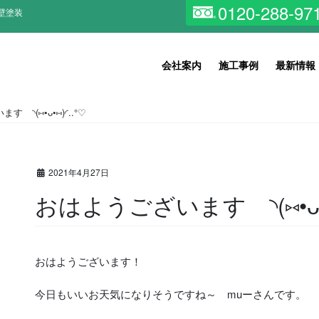
0120-288-97
壁塗装
会社案内
施工事例
最新情報
 ◝(⑅•ᴗ•⑅)◜..°♡
2021年4月27日
おはようございます ◝(⑅•ᴗ•⑅
おはようございます！
今日もいいお天気になりそうですね～ muーさんです。