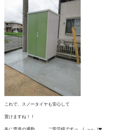
これで、スノータイヤも安心して
置けますね！！
冬に雪道の通勤。。。ご苦労様ですっ ( ⁎ᵕᴗᵕ⁎ )❤︎