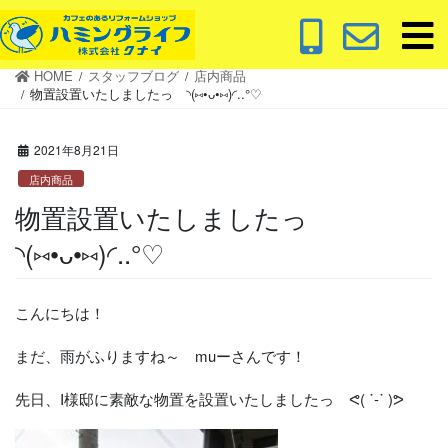
コ
ナ
ン
ビ
テ
ゲ
HOME
スタッフブログ
店内商品
ン
ー
物置設置いたしましたっ ◝(⑅•ᴗ•⑅)◜..°♡
ツ
シ
に
ョ
2021年8月21日
移
ン
動
に
店内商品
移
物置設置いたしましたっ
動
◝(⑅•ᴗ•⑅)◜..°♡
こんにちは！
まだ、雨がふりますね～ muーさんです！
先日、I様邸に素敵な物置を設置いたしましたっ ᕙ( ˙-˙ )ᕗ