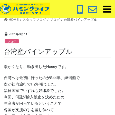
コ
ナ
ン
ビ
テ
ゲ
HOME
スタッフブログ
ブログ
台湾産パインアップル
ン
ー
ツ
シ
に
ョ
2021年3月11日
移
ン
ブログ
動
に
台湾産パインアップル
移
動
暖かくなり、動き出したHassyです。
台湾へは最初に行ったのがS44年、練習船で
次が社内旅行でH2年頃でした。
親日国家でいずれも好印象でした。
今回、C国が輸入禁止を決めたため
生産者が困っているということで
各国が支援の手を差し伸べて