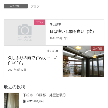
ブログ
カテゴリー
ブログ
前の記事
目は痒いし頭も痛い（泣）
2021年3月10日
店内商品
次の記事
久しぶりの雨ですねぇ～ ｡ﾟ
(ﾟ´ω`ﾟ)ﾟ｡
2021年3月12日
最近の投稿
下松市 O様邸 外壁塗装②
2026年8月4日