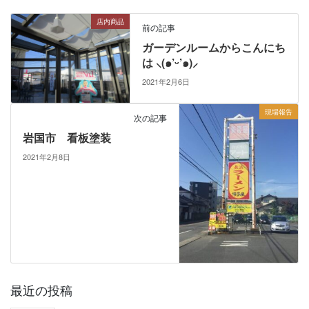
店内商品
前の記事
ガーデンルームからこんにち
は ⸜(๑’ᵕ’๑)⸝
2021年2月6日
現場報告
次の記事
岩国市 看板塗装
2021年2月8日
最近の投稿