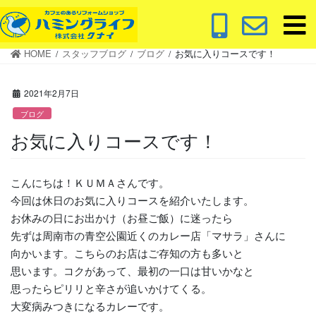
コ
ナ
ン
ビ
テ
ゲ
HOME
スタッフブログ
ブログ
お気に入りコースです！
ン
ー
ツ
シ
に
ョ
2021年2月7日
移
ン
ブログ
動
に
お気に入りコースです！
移
動
こんにちは！ＫＵＭＡさんです。
今回は休日のお気に入りコースを紹介いたします。
お休みの日にお出かけ（お昼ご飯）に迷ったら
先ずは周南市の青空公園近くのカレー店「マサラ」さんに
向かいます。こちらのお店はご存知の方も多いと
思います。コクがあって、最初の一口は甘いかなと
思ったらピリリと辛さが追いかけてくる。
大変病みつきになるカレーです。