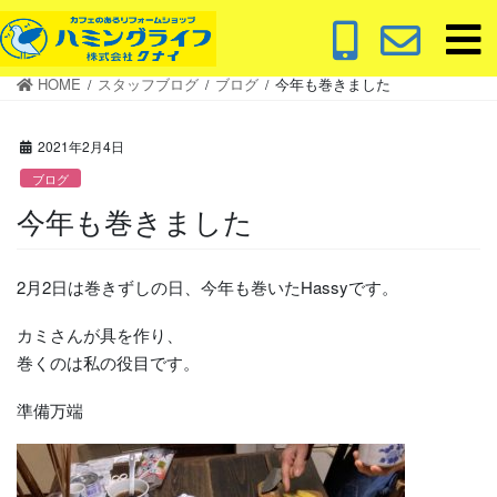
コ
ナ
ン
ビ
テ
ゲ
HOME
スタッフブログ
ブログ
今年も巻きました
ン
ー
ツ
シ
に
ョ
2021年2月4日
移
ン
ブログ
動
に
今年も巻きました
移
動
2月2日は巻きずしの日、今年も巻いたHassyです。
カミさんが具を作り、
巻くのは私の役目です。
準備万端