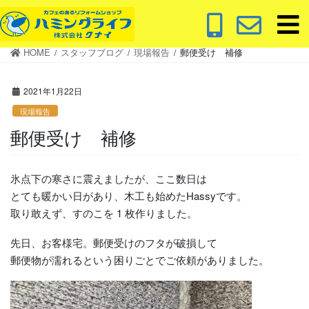
コ
ナ
ン
ビ
テ
ゲ
HOME
スタッフブログ
現場報告
郵便受け 補修
ン
ー
ツ
シ
に
ョ
2021年1月22日
移
ン
現場報告
動
に
郵便受け 補修
移
動
氷点下の寒さに震えましたが、ここ数日は
とても暖かい日があり、木工も始めたHassyです。
取り敢えず、すのこを 1 枚作りました。
先日、お客様宅。郵便受けのフタが破損して
郵便物が濡れるという困りごとでご依頼がありました。