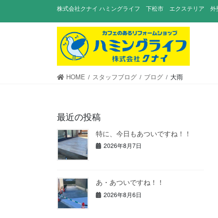
コ
ナ
株式会社クナイ ハミングライフ 下松市 エクステリア 外
ン
ビ
テ
ゲ
ン
ー
ツ
シ
に
ョ
移
ン
HOME
スタッフブログ
ブログ
大雨
動
に
移
動
最近の投稿
特に、今日もあついですね！！
2026年8月7日
あ・あついですね！！
2026年8月6日