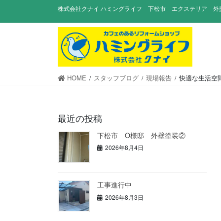
コ
ナ
株式会社クナイ ハミングライフ 下松市 エクステリア 外
ン
ビ
テ
ゲ
ン
ー
ツ
シ
に
ョ
移
ン
HOME
スタッフブログ
現場報告
快適な生活空
動
に
移
動
最近の投稿
下松市 O様邸 外壁塗装②
2026年8月4日
工事進行中
2026年8月3日