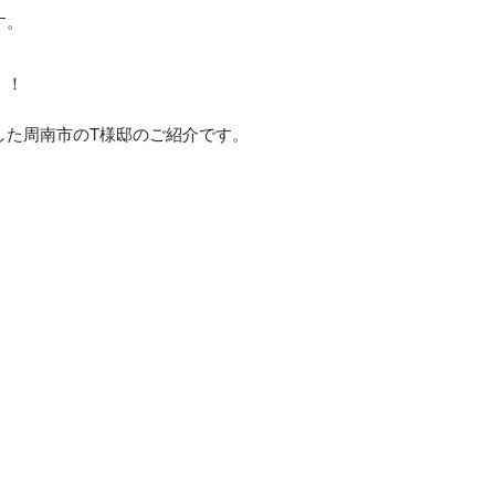
す。
！！
した周南市のT様邸のご紹介です。