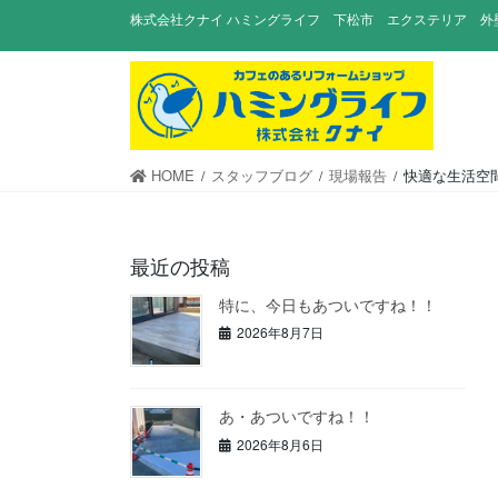
コ
ナ
株式会社クナイ ハミングライフ 下松市 エクステリア 外
ン
ビ
テ
ゲ
ン
ー
ツ
シ
に
ョ
移
ン
HOME
スタッフブログ
現場報告
快適な生活空
動
に
移
動
最近の投稿
特に、今日もあついですね！！
2026年8月7日
あ・あついですね！！
2026年8月6日