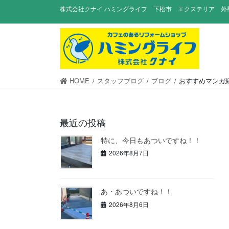
コ
ナ
株式会社クナイ ハミングライフ 下松市 エクステリア 外
ン
ビ
テ
ゲ
ン
ー
ツ
シ
に
ョ
移
ン
HOME
スタッフブログ
ブログ
おすすめマンガ
動
に
移
動
最近の投稿
特に、今日もあついですね！！
2026年8月7日
あ・あついですね！！
2026年8月6日