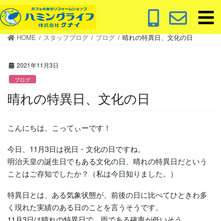
コ
ナ
ン
ビ
テ
ゲ
HOME
スタッフブログ
ブログ
晴れの特異日、文化の日
ン
ー
ツ
シ
に
ョ
2021年11月3日
移
ン
ブログ
動
に
晴れの特異日、文化の日
移
動
こんにちは、こってぃーです！
今日、11月3日は祝日・文化の日ですね。
明治天皇の誕生日でもある文化の日、晴れの特異日だという
ことはご存知でしたか？（私は今日知りました。）
特異日とは、ある気象状態が、前後の日に比べてひときわ多
く現れた実績のある日のことを言うそうです。
11月3日は晴れの特異日で、雨である確率が低いそう。