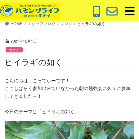
コ
ナ
ン
ビ
テ
ゲ
HOME
スタッフブログ
ブログ
ヒイラギの如く
ン
ー
ツ
シ
に
ョ
2021年12月1日
移
ン
ブログ
動
に
ヒイラギの如く
移
動
こんにちは、こってぃーです！
ここしばらく参加出来ていなかった朝の勉強会に久々に参加
してきました～！
今日のテーマは「ヒイラギの如く」