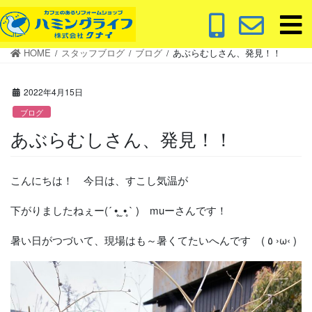
コ
ナ
ン
ビ
テ
ゲ
HOME
スタッフブログ
ブログ
あぶらむしさん、発見！！
ン
ー
ツ
シ
に
ョ
2022年4月15日
移
ン
ブログ
動
に
あぶらむしさん、発見！！
移
動
こんにちは！ 今日は、すこし気温が
下がりましたねぇー(´ •̥ ̫ •̥ ` ) muーさんです！
暑い日がつづいて、現場はも～暑くてたいへんです ( ٥ ›ω‹ )