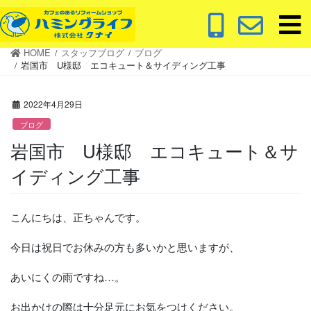
コ
ナ
ン
ビ
テ
ゲ
HOME
スタッフブログ
ブログ
ン
ー
岩国市 U様邸 エコキュート＆サイディング工事
ツ
シ
に
ョ
2022年4月29日
移
ン
動
に
ブログ
移
岩国市 U様邸 エコキュート＆サ
動
イディング工事
こんにちは、正ちゃんです。
今日は祝日でお休みの方も多いかと思いますが、
あいにくの雨ですね…。
お出かけの際は十分足元にお気をつけください。