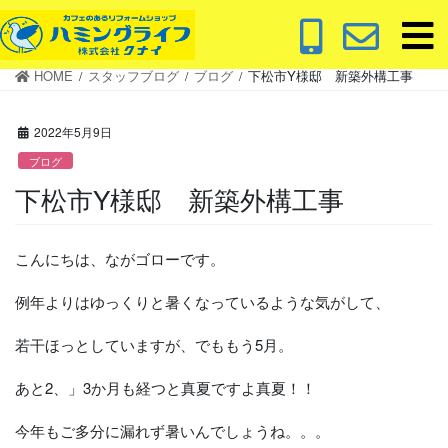
コ
ナ
ン
ビ
テ
ゲ
HOME
スタッフブログ
ブログ
下松市Y様邸 新築外構工事
ン
ー
ツ
シ
に
ョ
2022年5月9日
移
ン
ブログ
動
に
下松市Y様邸 新築外構工事
移
動
こんにちは、ながゴローです。
例年よりはゆっくりと暑くなっているような気がして、
若干ほっとしていますが、でももう5月。
あと2、」3か月も経つと真夏ですよ真夏！！
今年もご多分に漏れず暑いんでしょうね。。。