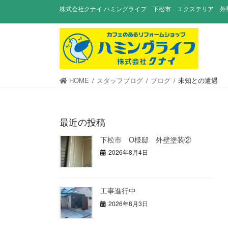
コ
ナ
株式会社クナイ ハミングライフ 下松市 エクステリア 外
ン
ビ
テ
ゲ
ン
ー
ツ
シ
に
ョ
移
ン
HOME
スタッフブログ
ブログ
未知との遭遇
動
に
移
動
最近の投稿
下松市 O様邸 外壁塗装②
2026年8月4日
工事進行中
2026年8月3日