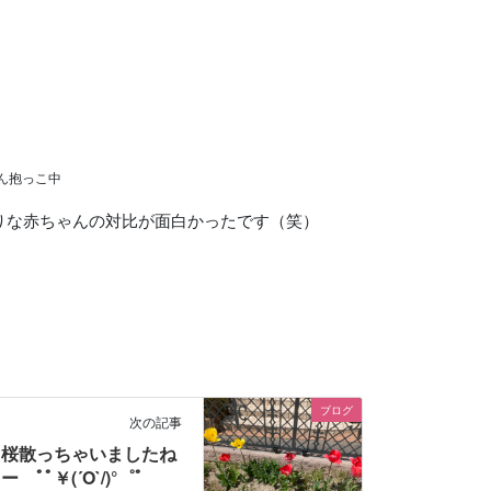
ん抱っこ中
りな赤ちゃんの対比が面白かったです（笑）
ブログ
次の記事
桜散っちゃいましたね
ー ﾟﾟ￥(´O`/)°゜ﾟ