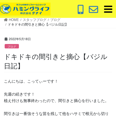
コ
ナ
ン
ビ
テ
ゲ
HOME
スタッフブログ
ブログ
ン
ー
ドキドキの間引きと摘心【バジル日記】
ツ
シ
に
ョ
2022年5月18日
移
ン
動
に
ブログ
移
ドキドキの間引きと摘心【バジル
動
日記】
こんにちは、こってぃーです！
先週の続きです！
植え付けも無事終わったので、間引きと摘心を行いました。
間引きは一番強そうな苗を残して他をハサミで根元から切り