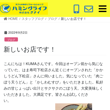
コ
ナ
ン
ビ
テ
ゲ
HOME
スタッフブログ
ブログ
新しいお店です！
ン
ー
ツ
シ
に
ョ
2022年9月2日
移
ン
ブログ
動
に
新しいお店です！
移
動
こんにちは！KUMAさんです。今回はオープン前から気にな
っていた、はま寿司下松店さん近くにオープンされた「かか
しうどん下松店」さんに伺いました。気になっていた「肉ご
ぼう天うどん」と「かしわむすび」をいただきました。私好
みの甘じょっぱい出汁とサクサクのごぼう天。大変美味しく
いただきました。大満足です。皆さんお試しくださ
い。