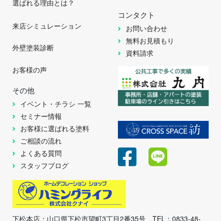
選ばれる理由とは？
コンタクト
来店シミュレーション
お問い合わせ
無料お見積もり
外壁塗装診断
資料請求
お客様の声
その他
イベント・チラシ 一覧
セミナー情報
お客様に選ばれる塗料
ご相談の流れ
よくある質問
スタッフブログ
下松本店：山口県下松市望町3丁目2番35号 TEL：0833-48-