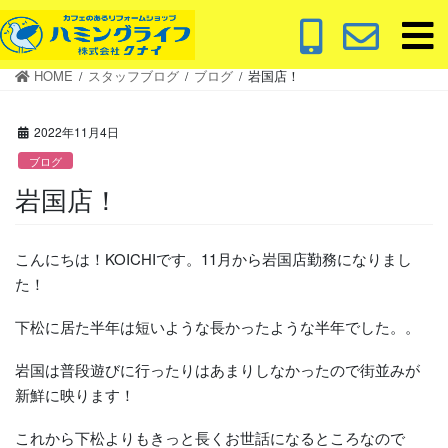
コ
ナ
ン
ビ
テ
ゲ
HOME
スタッフブログ
ブログ
岩国店！
ン
ー
ツ
シ
に
ョ
2022年11月4日
移
ン
ブログ
動
に
岩国店！
移
動
こんにちは！KOICHIです。11月から岩国店勤務になりまし
た！
下松に居た半年は短いような長かったような半年でした。。
岩国は普段遊びに行ったりはあまりしなかったので街並みが
新鮮に映ります！
これから下松よりもきっと長くお世話になるところなので