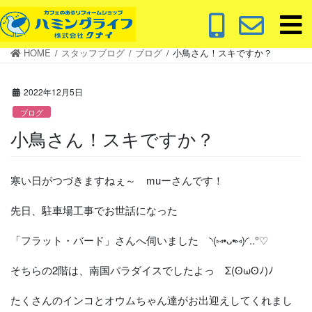
コ
ナ
ン
ビ
テ
ゲ
HOME
スタッフブログ
ブログ
小鳥さん！スキですか？
ン
ー
ツ
シ
に
ョ
2022年12月5日
移
ン
ブログ
動
に
小鳥さん！スキですか？
移
動
寒い日がつづきますねぇ～ muーさんです！
先日、駐車場工事でお世話になった
「フラット・バード」さんへ伺いました ◝(⑅•ᴗ•⑅)◜..°♡
そちらの2階は、南国パラダイスでしたよっ Σ(ʘωʘﾉ)ﾉ
たくさんのインコとオウムちゃん達がお出迎えしてくれまし