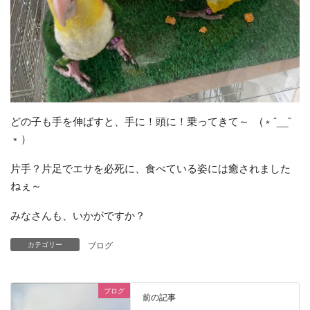
どの子も手を伸ばすと、手に！頭に！乗ってきて～ (﹡ˆ__ˆ
﹡）
片手？片足でエサを必死に、食べている姿には癒されました
ねぇ～
みなさんも、いかがですか？
ブログ
カテゴリー
ブログ
前の記事