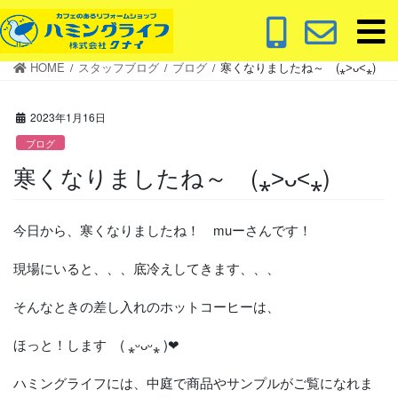
コ
ナ
ン
ビ
テ
ゲ
HOME
スタッフブログ
ブログ
寒くなりましたね～ (⁎˃ᴗ˂⁎)
ン
ー
ツ
シ
に
ョ
2023年1月16日
移
ン
ブログ
動
に
寒くなりましたね～ (⁎˃ᴗ˂⁎)
移
動
今日から、寒くなりましたね！ muーさんです！
現場にいると、、、底冷えしてきます、、、
そんなときの差し入れのホットコーヒーは、
ほっと！します ( ⁎ᵕᴗᵕ⁎ )❤︎
ハミングライフには、中庭で商品やサンプルがご覧になれま