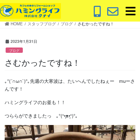
コ
ナ
ン
ビ
テ
ゲ
HOME
スタッフブログ
ブログ
さむかったですね！
ン
ー
ツ
シ
に
ョ
2023年1月31日
移
ン
ブログ
動
に
さむかったですね！
移
動
｡°(´∩ω∩`)°｡先週の大寒波は、たいへんでしたねぇー muーさ
んです！
ハミングライフのお釜も！！
つららができましたっ ｡°(ᐡ•̥ᴥ•̥ᐡ)°｡