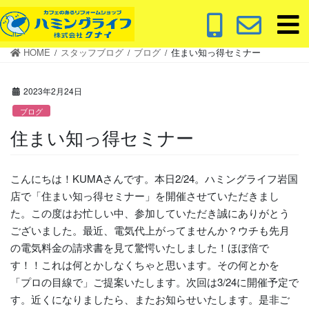
コ
ナ
ン
ビ
テ
ゲ
HOME
スタッフブログ
ブログ
住まい知っ得セミナー
ン
ー
ツ
シ
に
ョ
2023年2月24日
移
ン
ブログ
動
に
住まい知っ得セミナー
移
動
こんにちは！KUMAさんです。本日2/24。ハミングライフ岩国
店で「住まい知っ得セミナー」を開催させていただきまし
た。この度はお忙しい中、参加していただき誠にありがとう
ございました。最近、電気代上がってませんか？ウチも先月
の電気料金の請求書を見て驚愕いたしました！ほぼ倍で
す！！これは何とかしなくちゃと思います。その何とかを
「プロの目線で」ご提案いたします。次回は3/24に開催予定で
す。近くになりましたら、またお知らせいたします。是非ご