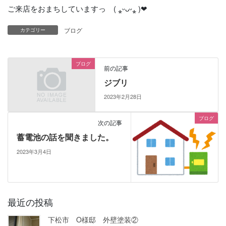
ご来店をおまちしていますっ ( ⁎ᵕᴗᵕ⁎ )❤︎
ブログ
カテゴリー
ブログ
前の記事
ジブリ
2023年2月28日
ブログ
次の記事
蓄電池の話を聞きました。
2023年3月4日
最近の投稿
下松市 O様邸 外壁塗装②