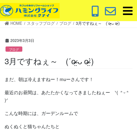
コ
ナ
ン
ビ
テ
ゲ
HOME
スタッフブログ
ブログ
3月ですねぇ～ (ˊo̴̶̷̤ ᴗ o̴̶̷̤ˋ)
ン
ー
ツ
シ
に
ョ
2023年3月3日
移
ン
ブログ
動
に
3月ですねぇ～ (ˊo̴̶̷̤ ᴗ o̴̶̷̤ˋ)
移
動
まだ、朝は冷えますねー！muーさんです！
最近のお昼間は、あたたかくなってきましたねぇー ᐠ( ᐢ ᵕ ᐢ
)ᐟ
こんな時期には、ガーデンルームで
ぬくぬくと猫ちゃんたちと