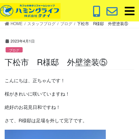
コ
ナ
ン
ビ
テ
ゲ
HOME
スタッフブログ
ブログ
下松市 R様邸 外壁塗装⑤
ン
ー
ツ
シ
に
ョ
2023年4月1日
移
ン
ブログ
動
に
下松市 R様邸 外壁塗装⑤
移
動
こんにちは、正ちゃんです！
桜がきれいに咲いていますね！
絶好のお花見日和ですね！
さて、R様邸は足場を外して完了です。