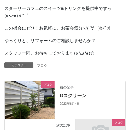
スターリーカフェのスイーツ&ドリンクを提供中ですっ
(๑•᎑•๑)♬*゜
この機会にぜひ！お気軽に、お茶会気分で( ´∀｀)bｸﾞｯ!
ゆっくりと、リフォームのご相談しませんか？
スタッフ一同、お待ちしております(๑❛ڡ❛๑)☆
ブログ
カテゴリー
ブログ
前の記事
Gスクリーン
2023年6月4日
ブログ
次の記事