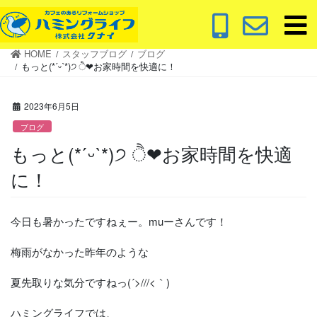
コ
ナ
ン
ビ
テ
ゲ
HOME
スタッフブログ
ブログ
ン
ー
もっと(*ˊᵕˋ*)੭ ੈ❤︎お家時間を快適に！
ツ
シ
に
ョ
2023年6月5日
移
ン
動
に
ブログ
移
もっと(*ˊᵕˋ*)੭ ੈ❤︎お家時間を快適
動
に！
今日も暑かったですねぇー。muーさんです！
梅雨がなかった昨年のような
夏先取りな気分ですねっ(´>///<｀)
ハミングライフでは、