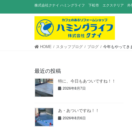
コ
ナ
株式会社クナイ ハミングライフ 下松市 エクステリア 外
ン
ビ
テ
ゲ
ン
ー
ツ
シ
に
ョ
移
ン
HOME
スタッフブログ
ブログ
今年もやってき
動
に
移
動
最近の投稿
特に、今日もあついですね！！
2026年8月7日
あ・あついですね！！
2026年8月6日