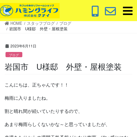
コ
ナ
ン
ビ
テ
ゲ
HOME
スタッフブログ
ブログ
ン
ー
岩国市 U様邸 外壁・屋根塗装
ツ
シ
に
ョ
2023年6月11日
移
ン
動
に
ブログ
移
岩国市 U様邸 外壁・屋根塗装
動
こんにちは、正ちゃんです！！
梅雨に入りましたね。
割と晴れ間が続いていたりするので、
あまり梅雨らしくないかな～と思っていましたが、