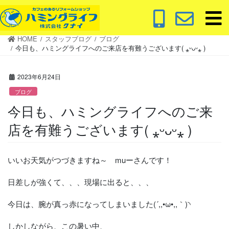
コ
ナ
ン
ビ
テ
ゲ
HOME
スタッフブログ
ブログ
ン
ー
今日も、ハミングライフへのご来店を有難うございます( ⁎ᵕᴗᵕ⁎ )
ツ
シ
に
ョ
2023年6月24日
移
ン
動
に
ブログ
移
今日も、ハミングライフへのご来
動
店を有難うございます( ⁎ᵕᴗᵕ⁎ )
いいお天気がつづきますね～ muーさんです！
日差しが強くて、、、現場に出ると、、、
今日は、腕が真っ赤になってしまいました(´,,•ω•,,｀)◝
しかしながら、この暑い中、