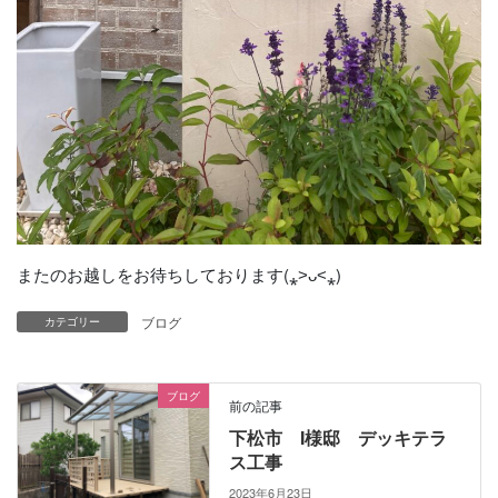
またのお越しをお待ちしております(⁎˃ᴗ˂⁎)
ブログ
カテゴリー
ブログ
前の記事
下松市 I様邸 デッキテラ
ス工事
2023年6月23日