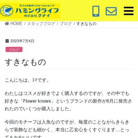
コ
ナ
ン
ビ
テ
ゲ
HOME
スタッフブログ
ブログ
すきなもの
ン
ー
ツ
シ
に
ョ
2023年7月4日
移
ン
ブログ
動
に
すきなもの
移
動
こんにちは、ｴﾏです。
わたしはコスメが好きでよく購入するのですが、その中でも
好きな「Flower knows」というブランドの新作が6月に発売さ
れたのでいくつか購入しました。
今回のモチーフは人魚なのですが、毎度のことながらきらき
らで装飾なども細かく、本当に乙女心をくすぐります…とっ
てもかわいいです…