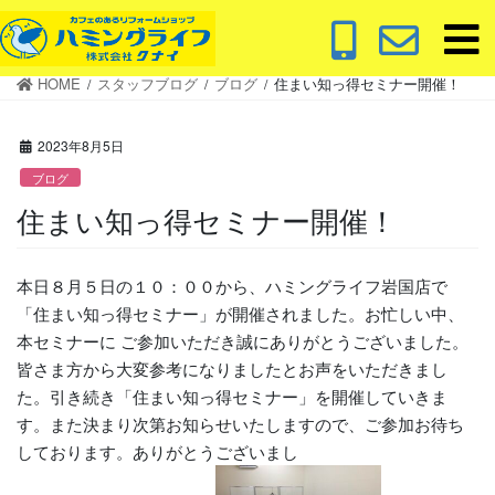
コ
ナ
ン
ビ
テ
ゲ
HOME
スタッフブログ
ブログ
住まい知っ得セミナー開催！
ン
ー
ツ
シ
に
ョ
2023年8月5日
移
ン
ブログ
動
に
住まい知っ得セミナー開催！
移
動
本日８月５日の１０：００から、ハミングライフ岩国店で
「住まい知っ得セミナー」が開催されました。お忙しい中、
本セミナーに ご参加いただき誠にありがとうございました。
皆さま方から大変参考になりましたとお声をいただきまし
た。引き続き「住まい知っ得セミナー」を開催していきま
す。また決まり次第お知らせいたしますので、ご参加お待ち
しております。ありがとうございまし