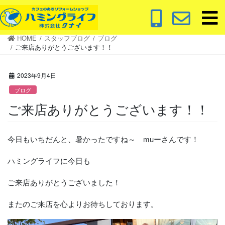
コ
ナ
ン
ビ
テ
ゲ
HOME
スタッフブログ
ブログ
ン
ー
ご来店ありがとうございます！！
ツ
シ
に
ョ
2023年9月4日
移
ン
動
に
ブログ
移
ご来店ありがとうございます！！
動
今日もいちだんと、暑かったですね～ muーさんです！
ハミングライフに今日も
ご来店ありがとうございました！
またのご来店を心よりお待ちしております。